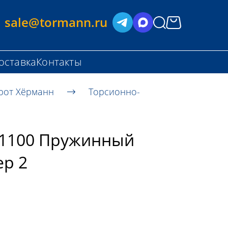
sale@tormann.ru
оставка
Контакты
рот Хёрманн
Торсионно-
11100 Пружинный
ер 2