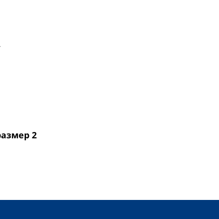
.
азмер 2