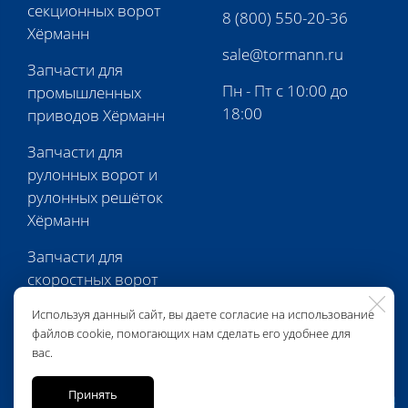
секционных ворот
8 (800) 550-20-36
Хёрманн
sale@tormann.ru
Запчасти для
Пн - Пт с 10:00 до
промышленных
18:00
приводов Хёрманн
Запчасти для
рулонных ворот и
рулонных решёток
Хёрманн
Запчасти для
скоростных ворот
Хёрманн
Используя данный сайт, вы даете согласие на использование
файлов cookie, помогающих нам сделать его удобнее для
Запчасти для
вас.
перегрузочной
техники Хёрманн
Принять