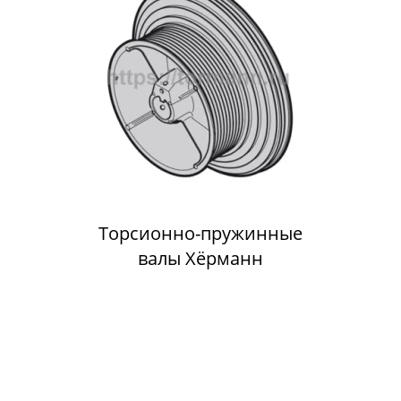
Торсионно-пружинные
валы Хёрманн