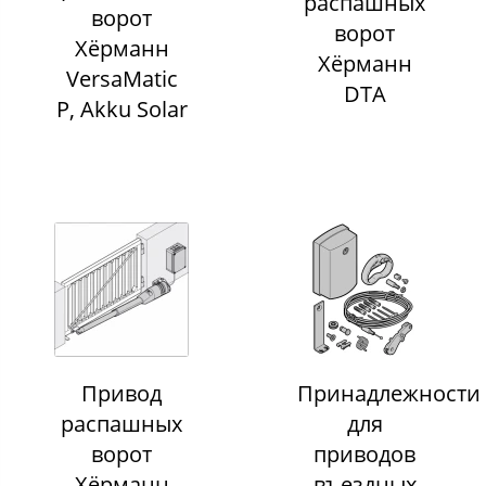
распашных
ворот
ворот
Хёрманн
Хёрманн
VersaMatic
DTA
P, Akku Solar
Привод
Принадлежности
распашных
для
ворот
приводов
Хёрманн
въездных