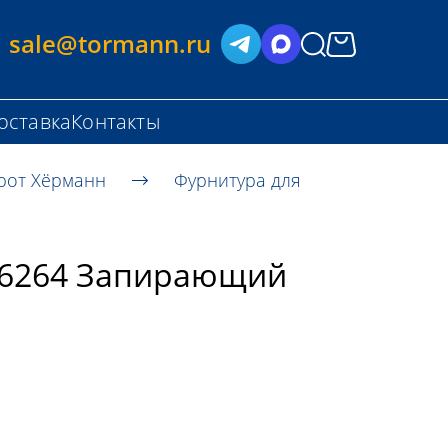
sale@tormann.ru
оставка
Контакты
рот Хёрманн
Фурнитура для
26264 Запирающий