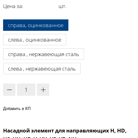
Цена за:
шт.
A:
справа, оцинкованное
слева , оцинкованное
справа , нержавеющая сталь
слева , нержавеющая сталь
Добавить в КП
Насадной элемент для направляющих H, HD,