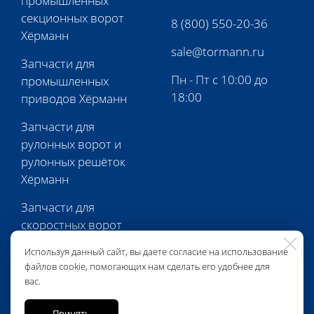
промышленных
секционных ворот
8 (800) 550-20-36
Хёрманн
sale@tormann.ru
Запчасти для
Пн - Пт с 10:00 до
промышленных
18:00
приводов Хёрманн
Запчасти для
рулонных ворот и
рулонных решёток
Хёрманн
Запчасти для
скоростных ворот
Хёрманн
Используя данный сайт, вы даете согласие на использование
файлов cookie, помогающих нам сделать его удобнее для
Запчасти для
вас.
перегрузочной
техники Хёрманн
Принять