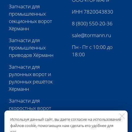
Запчасти для
ИНН 7820043830
промышленных
секционных ворот
8 (800) 550-20-36
Хёрманн
sale@tormann.ru
Запчасти для
Пн - Пт с 10:00 до
промышленных
18:00
приводов Хёрманн
Запчасти для
рулонных ворот и
рулонных решёток
Хёрманн
Запчасти для
скоростных ворот
Хёрманн
Используя данный сайт, вы даете согласие на использование
файлов cookie, помогающих нам сделать его удобнее для
Запчасти для
вас.