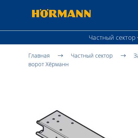
Частный сектор
Главная
Частный сектор
З
ворот Хёрманн