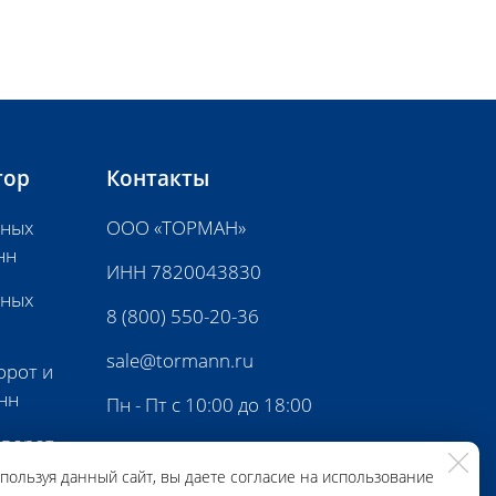
тор
Контакты
нных
ООО «ТОРМАН»
нн
ИНН 7820043830
нных
8 (800) 550-20-36
sale@tormann.ru
орот и
нн
Пн - Пт с 10:00 до 18:00
 ворот
пользуя данный сайт, вы даете согласие на использование