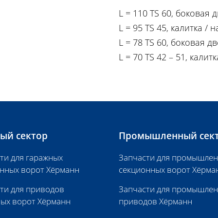
L = 110 TS 60, боковая
L = 95 TS 45, калитка /
L = 78 TS 60, боковая д
L = 70 TS 42 – 51, калит
ый сектор
Промышленный сек
ти для гаражных
Запчасти для промышле
нных ворот Хёрманн
секционных ворот Хёрма
ти для приводов
Запчасти для промышле
ых ворот Хёрманн
приводов Хёрманн