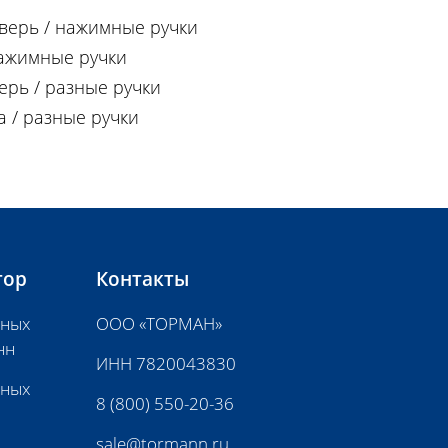
 дверь / нажимные ручки
 нажимные ручки
верь / разные ручки
ка / разные ручки
тор
Контакты
нных
ООО «ТОРМАН»
нн
ИНН 7820043830
нных
8 (800) 550-20-36
sale@tormann.ru