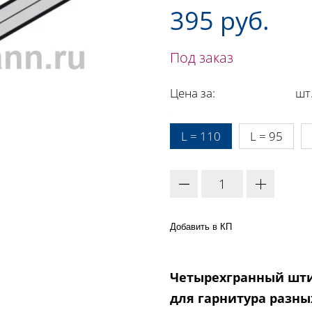
395 руб.
Под заказ
Цена за:
шт
A:
L = 110
L = 95
Добавить в КП
Четырехгранный шти
для гарнитура разны