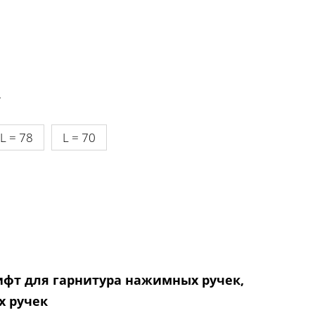
.
L = 78
L = 70
фт для гарнитура нажимных ручек,
х ручек