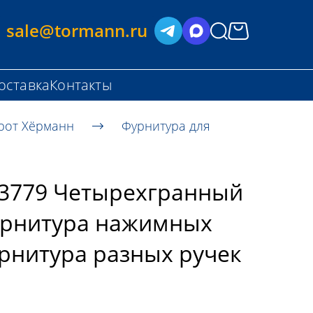
sale@tormann.ru
оставка
Контакты
рот Хёрманн
Фурнитура для
3779 Четырехгранный
арнитура нажимных
арнитура разных ручек