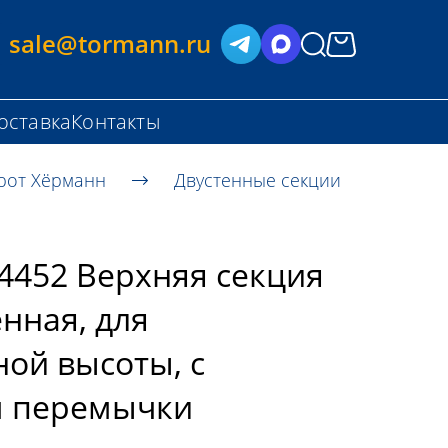
sale@tormann.ru
оставка
Контакты
рот Хёрманн
Двустенные секции
4452 Верхняя секция
енная, для
ой высоты, с
м перемычки