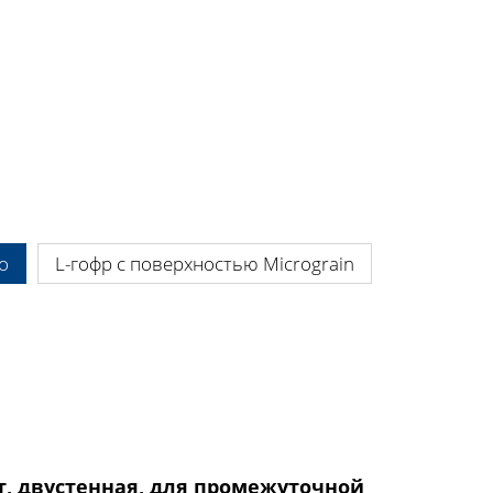
.
o
L-гофр с поверхностью Micrograin
т, двустенная, для промежуточной