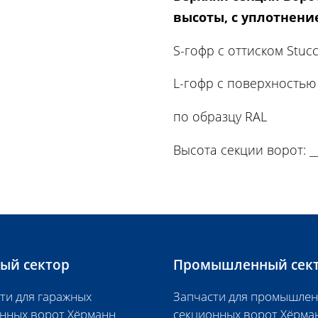
высоты, с уплотнен
S-гофр с оттиском Stuc
L-гофр с поверхностью 
по образцу RAL
Высота секции ворот: ___
ый сектор
Промышленный сек
ти для гаражных
Запчасти для промышле
нных ворот Хёрманн
секционных ворот Хёрма