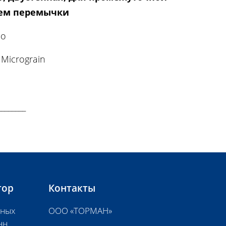
ием перемычки
co
Micrograin
______
тор
Контакты
нных
ООО «ТОРМАН»
нн