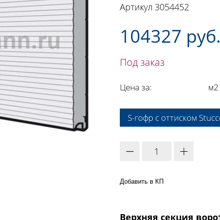
Артикул
3054452
104327 руб
Под заказ
Цена за:
м2
A:
S-гофр с оттиском Stucc
Добавить в КП
Верхняя секция воро