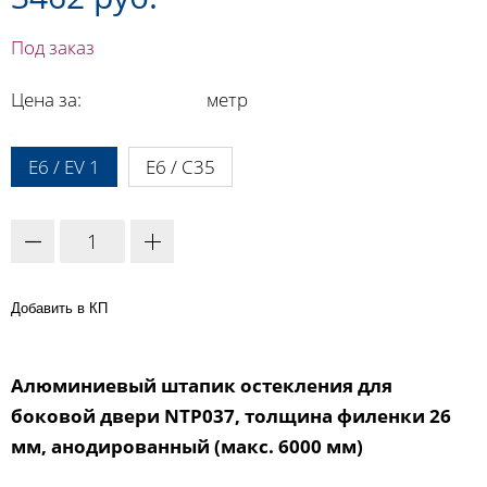
Под заказ
Цена за:
метр
A:
E6 / EV 1
E6 / C35
Добавить в КП
Алюминиевый штапик остекления для
боковой двери NTP037, толщина филенки 26
мм, анодированный (макс. 6000 мм)