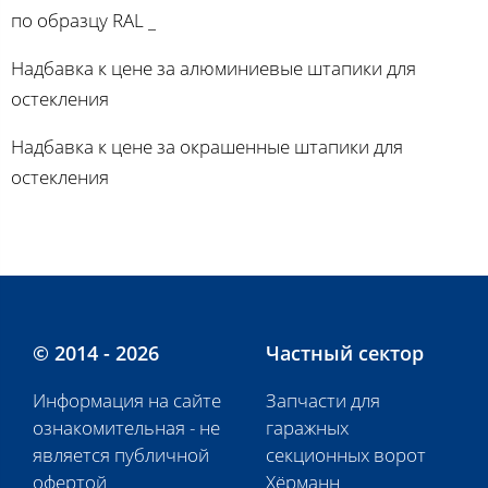
по образцу RAL _
Надбавка к цене за алюминиевые штапики для
остекления
Надбавка к цене за окрашенные штапики для
остекления
© 2014 - 2026
Частный сектор
Информация на сайте
Запчасти для
ознакомительная - не
гаражных
является публичной
секционных ворот
офертой
Хёрманн