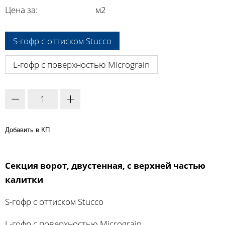
Цена за:
м2
A:
S-гофр с оттиском Stucco
L-гофр с поверхностью Micrograin
Добавить в КП
Секция ворот, двустенная, с верхней частью
калитки
S-гофр с оттиском Stucco
L-гофр с поверхностью Micrograin