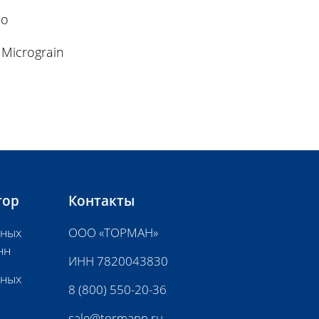
co
Micrograin
тор
Контакты
нных
ООО «ТОРМАН»
нн
ИНН 7820043830
нных
8 (800) 550-20-36
sale@tormann.ru