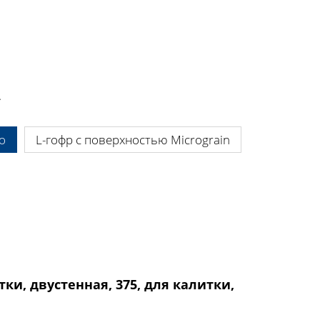
.
o
L-гофр с поверхностью Micrograin
ки, двустенная, 375, для калитки,