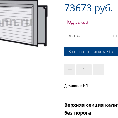
73673 руб.
Под заказ
Цена за:
шт
A:
S-гофр с оттиском Stucc
Добавить в КП
Верхняя секция калит
без порога