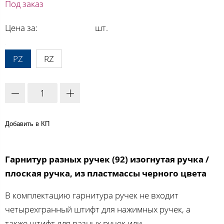
Под заказ
Цена за:
шт.
A:
PZ
RZ
Добавить в КП
Гарнитур разных ручек (92) изогнутая ручка /
плоская ручка, из пластмассы черного цвета
В комплектацию гарнитура ручек не входит
четырехгранный штифт для нажимных ручек, а
также штифт для разных ручек или