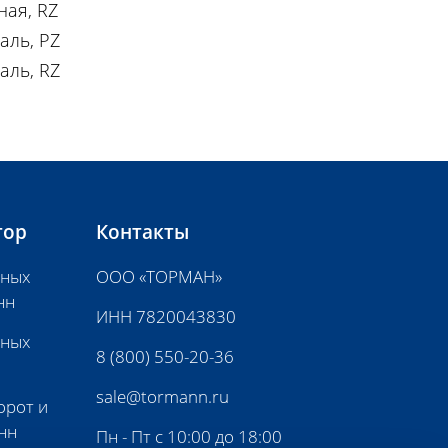
ная, RZ
аль, PZ
аль, RZ
тор
Контакты
нных
ООО «ТОРМАН»
нн
ИНН 7820043830
нных
8 (800) 550-20-36
sale@tormann.ru
орот и
нн
Пн - Пт с 10:00 до 18:00