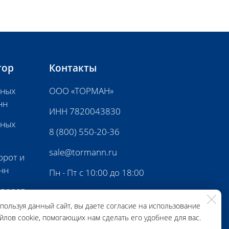
тор
Контакты
нных
ООО «ТОРМАН»
нн
ИНН 7820043830
нных
8 (800) 550-20-36
sale@tormann.ru
орот и
нн
Пн - Пт с 10:00 до 18:00
 ворот
пользуя данный сайт, вы даете согласие на использование
йлов cookie, помогающих нам сделать его удобнее для вас.
ной