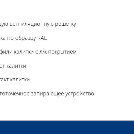
ждую вентиляционную решетку
ка по образцу RAL
фили калитки с л/к покрытием
ог калитки
такт калитки
оготочечное запирающее устройство