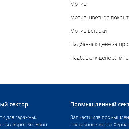
Мотив
Мотив, цветное покры
Мотив вставки
Надбавка к цене за про
Надбавка к цене за мн
ый сектор
Промышленный сек
ти для гаражных
Запчасти для промышле
нных ворот Хёрманн
секционных ворот Хёрма