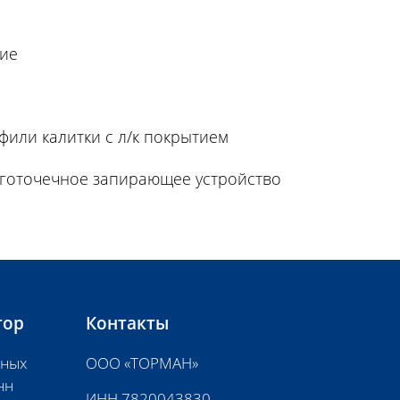
тие
фили калитки с л/к покрытием
оготочечное запирающее устройство
тор
Контакты
нных
ООО «ТОРМАН»
нн
ИНН 7820043830