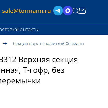
sale@tormann.ru
оставка
Контакты
Секции ворот с калиткой Хёрманн
3312 Верхняя секция
енная, T-гофр, без
 перемычки