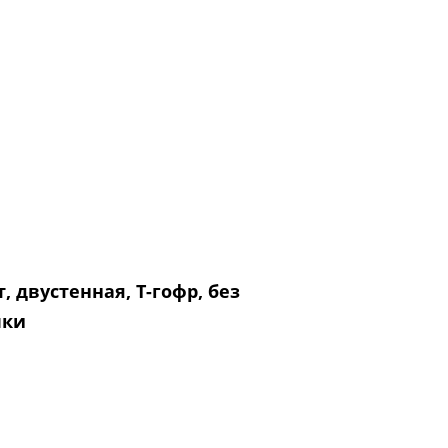
, двустенная, T-гофр, без
чки