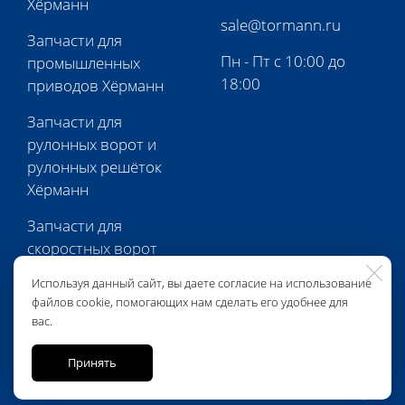
Хёрманн
sale@tormann.ru
Запчасти для
Пн - Пт с 10:00 до
промышленных
18:00
приводов Хёрманн
Запчасти для
рулонных ворот и
рулонных решёток
Хёрманн
Запчасти для
скоростных ворот
Хёрманн
Используя данный сайт, вы даете согласие на использование
файлов cookie, помогающих нам сделать его удобнее для
Запчасти для
вас.
перегрузочной
техники Хёрманн
Принять