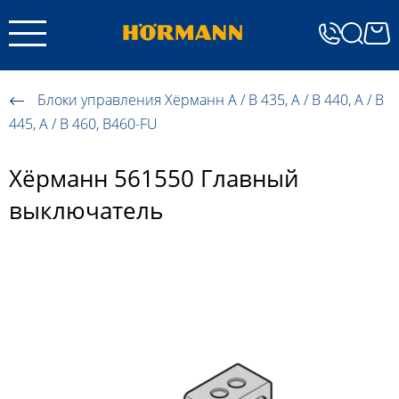
Блоки управления Хёрманн A / B 435, A / B 440, A / B
445, A / B 460, B460-FU
Хёрманн 561550 Главный
выключатель