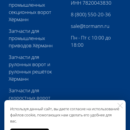
ИНН 7820043830
промышленных
секционных ворот
8 (800) 550-20-36
Хёрманн
sale@tormann.ru
Запчасти для
Пн - Пт с 10:00 до
промышленных
18:00
приводов Хёрманн
Запчасти для
рулонных ворот и
рулонных решёток
Хёрманн
Запчасти для
скоростных ворот
Хёрманн
Используя данный сайт, вы даете согласие на использование
файлов cookie, помогающих нам сделать его удобнее для
Запчасти для
вас.
перегрузочной