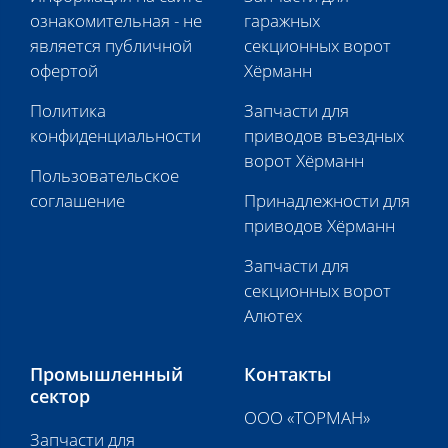
ознакомительная - не
гаражных
является публичной
секционных ворот
офертой
Хёрманн
Политика
Запчасти для
конфиденциальности
приводов въездных
ворот Хёрманн
Пользовательское
соглашение
Принадлежности для
приводов Хёрманн
Запчасти для
секционных ворот
Алютех
Промышленный
Контакты
сектор
ООО «ТОРМАН»
Запчасти для