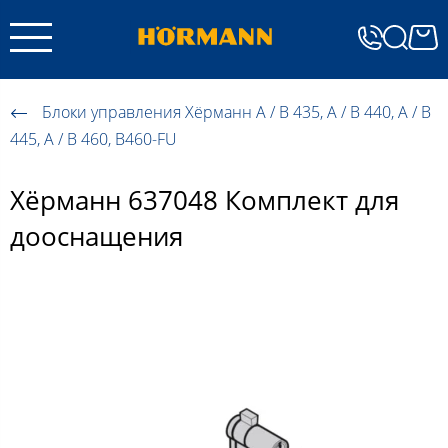
Блоки управления Хёрманн A / B 435, A / B 440, A / B
445, A / B 460, B460-FU
Хёрманн 637048 Комплект для
дооснащения