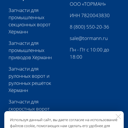
ООО «ТОРМАН»
Запчасти для
ИНН 7820043830
промышленных
секционных ворот
8 (800) 550-20-36
Хёрманн
sale@tormann.ru
Запчасти для
Пн - Пт с 10:00 до
промышленных
18:00
приводов Хёрманн
Запчасти для
рулонных ворот и
рулонных решёток
Хёрманн
Запчасти для
скоростных ворот
Хёрманн
Используя данный сайт, вы даете согласие на использование
файлов cookie, помогающих нам сделать его удобнее для
Запчасти для