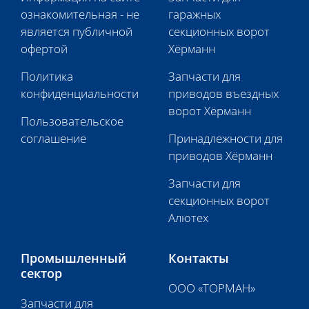
ознакомительная - не
гаражных
является публичной
секционных ворот
офертой
Хёрманн
Политика
Запчасти для
конфиденциальности
приводов въездных
ворот Хёрманн
Пользовательское
соглашение
Принадлежности для
приводов Хёрманн
Запчасти для
секционных ворот
Алютех
Промышленный
Контакты
сектор
ООО «ТОРМАН»
Запчасти для