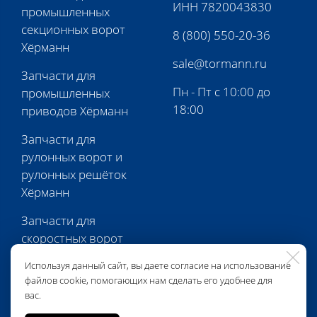
ИНН 7820043830
промышленных
секционных ворот
8 (800) 550-20-36
Хёрманн
sale@tormann.ru
Запчасти для
Пн - Пт с 10:00 до
промышленных
18:00
приводов Хёрманн
Запчасти для
рулонных ворот и
рулонных решёток
Хёрманн
Запчасти для
скоростных ворот
Хёрманн
Используя данный сайт, вы даете согласие на использование
файлов cookie, помогающих нам сделать его удобнее для
Запчасти для
вас.
перегрузочной