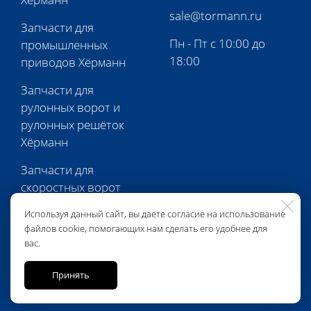
sale@tormann.ru
Запчасти для
Пн - Пт с 10:00 до
промышленных
18:00
приводов Хёрманн
Запчасти для
рулонных ворот и
рулонных решёток
Хёрманн
Запчасти для
скоростных ворот
Хёрманн
Используя данный сайт, вы даете согласие на использование
файлов cookie, помогающих нам сделать его удобнее для
Запчасти для
вас.
перегрузочной
техники Хёрманн
Принять