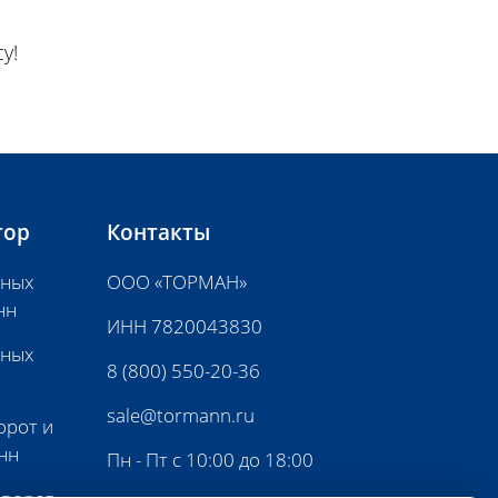
у!
тор
Контакты
нных
ООО «ТОРМАН»
нн
ИНН 7820043830
нных
8 (800) 550-20-36
sale@tormann.ru
орот и
нн
Пн - Пт с 10:00 до 18:00