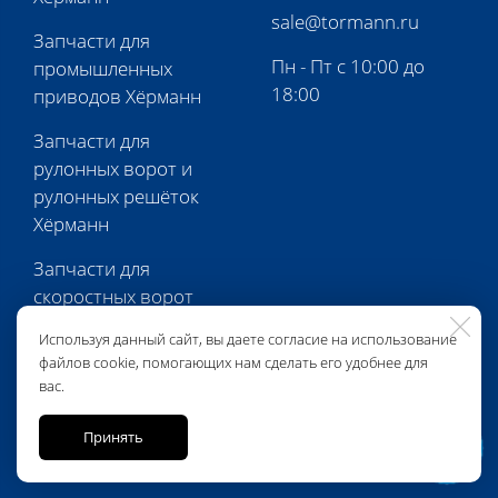
sale@tormann.ru
Запчасти для
Пн - Пт с 10:00 до
промышленных
18:00
приводов Хёрманн
Запчасти для
рулонных ворот и
рулонных решёток
Хёрманн
Запчасти для
скоростных ворот
Хёрманн
Используя данный сайт, вы даете согласие на использование
файлов cookie, помогающих нам сделать его удобнее для
Запчасти для
вас.
перегрузочной
техники Хёрманн
Принять