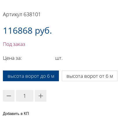
Артикул
638101
116868 руб.
Под заказ
Цена за:
шт.
A:
высота ворот до 6 м
высота ворот от 6 м
Добавить в КП