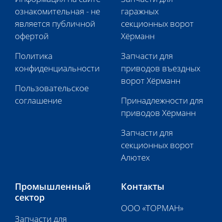
ознакомительная - не
гаражных
является публичной
секционных ворот
офертой
Хёрманн
Политика
Запчасти для
конфиденциальности
приводов въездных
ворот Хёрманн
Пользовательское
соглашение
Принадлежности для
приводов Хёрманн
Запчасти для
секционных ворот
Алютех
Промышленный
Контакты
сектор
ООО «ТОРМАН»
Запчасти для