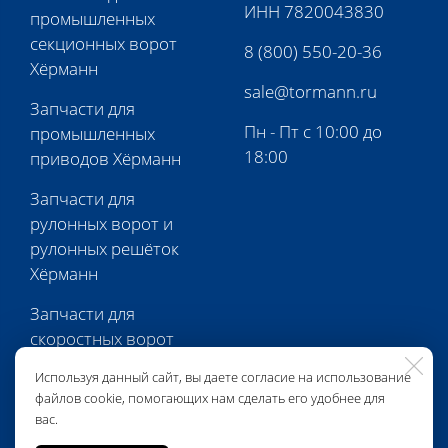
ИНН 7820043830
промышленных
секционных ворот
8 (800) 550-20-36
Хёрманн
sale@tormann.ru
Запчасти для
Пн - Пт с 10:00 до
промышленных
18:00
приводов Хёрманн
Запчасти для
рулонных ворот и
рулонных решёток
Хёрманн
Запчасти для
скоростных ворот
Хёрманн
Используя данный сайт, вы даете согласие на использование
файлов cookie, помогающих нам сделать его удобнее для
Запчасти для
вас.
перегрузочной