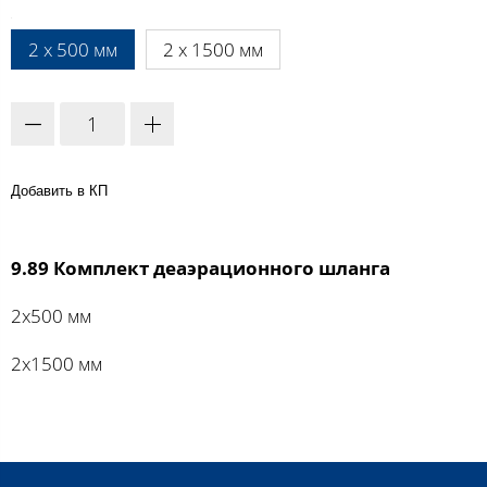
A:
2 х 500 мм
2 х 1500 мм
Добавить в КП
9.89 Комплект деаэрационного шланга
2х500 мм
2х1500 мм