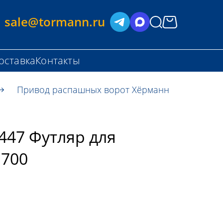
sale@tormann.ru
оставка
Контакты
Привод распашных ворот Хёрманн
447 Футляр для
 700