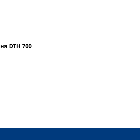
.
ня DTH 700