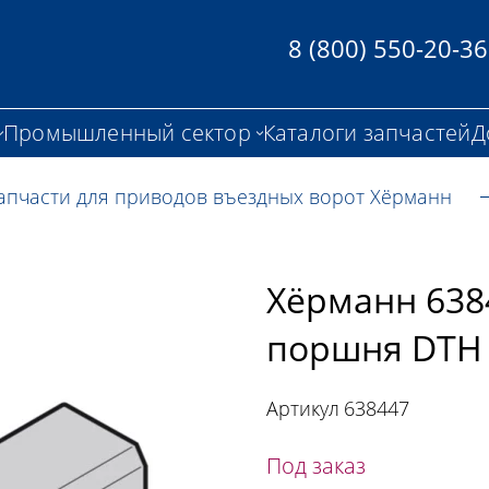
8 (800) 550-20-36
Промышленный сектор
Каталоги запчастей
Д
апчасти для приводов въездных ворот Хёрманн
Хёрманн 638
поршня DTH
Артикул
638447
Под заказ