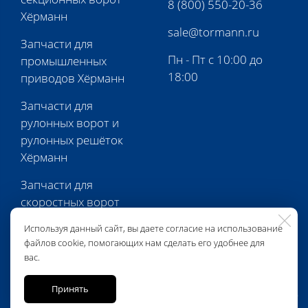
8 (800) 550-20-36
Хёрманн
sale@tormann.ru
Запчасти для
Пн - Пт с 10:00 до
промышленных
18:00
приводов Хёрманн
Запчасти для
рулонных ворот и
рулонных решёток
Хёрманн
Запчасти для
скоростных ворот
Хёрманн
Используя данный сайт, вы даете согласие на использование
файлов cookie, помогающих нам сделать его удобнее для
Запчасти для
вас.
перегрузочной
техники Хёрманн
Принять