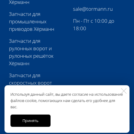
Хёрманн
sale@tormann.ru
Запчасти для
Пн - Пт с 10:00 до
промышленных
18:00
приводов Хёрманн
Запчасти для
рулонных ворот и
рулонных решёток
Хёрманн
Запчасти для
скоростных ворот
Хёрманн
Используя данный сайт, вы даете согласие на использование
файлов cookie, помогающих нам сделать его удобнее для
Запчасти для
вас.
перегрузочной
техники Хёрманн
Принять