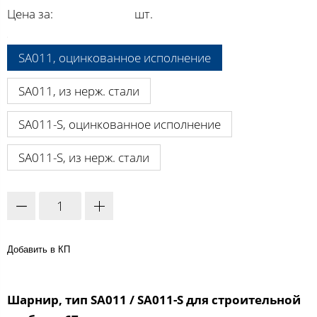
Цена за:
шт.
A:
SA011, оцинкованное исполнение
SA011, из нерж. стали
SA011-S, оцинкованное исполнение
SA011-S, из нерж. стали
Добавить в КП
Шарнир, тип SA011 / SA011-S для строительной