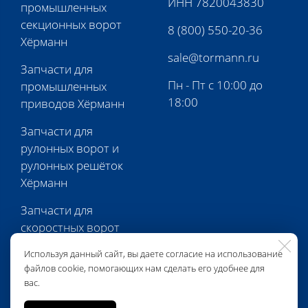
ИНН 7820043830
промышленных
секционных ворот
8 (800) 550-20-36
Хёрманн
sale@tormann.ru
Запчасти для
Пн - Пт с 10:00 до
промышленных
18:00
приводов Хёрманн
Запчасти для
рулонных ворот и
рулонных решёток
Хёрманн
Запчасти для
скоростных ворот
Хёрманн
Используя данный сайт, вы даете согласие на использование
файлов cookie, помогающих нам сделать его удобнее для
Запчасти для
вас.
перегрузочной
техники Хёрманн