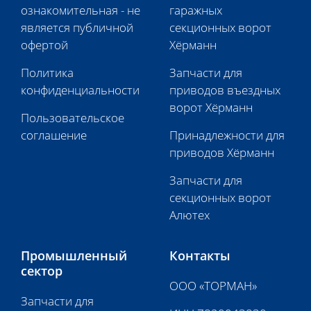
ознакомительная - не
гаражных
является публичной
секционных ворот
офертой
Хёрманн
Политика
Запчасти для
конфиденциальности
приводов въездных
ворот Хёрманн
Пользовательское
соглашение
Принадлежности для
приводов Хёрманн
Запчасти для
секционных ворот
Алютех
Промышленный
Контакты
сектор
ООО «ТОРМАН»
Запчасти для