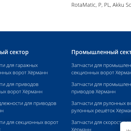
RotaMatic, P, PL, Akku S
ый сектор
Промышленный сек
ти для гаражных
Запчасти для промышле
нных ворот Хёрманн
секционных ворот Хёрма
ти для приводов
Запчасти для промышле
ых ворот Хёрманн
приводов Хёрманн
лежности для приводов
Запчасти для рулонных в
нн
рулонных решёток Хёрма
ти для секционных ворот
Запчасти для скоростных
х
Хёрманн
Ис