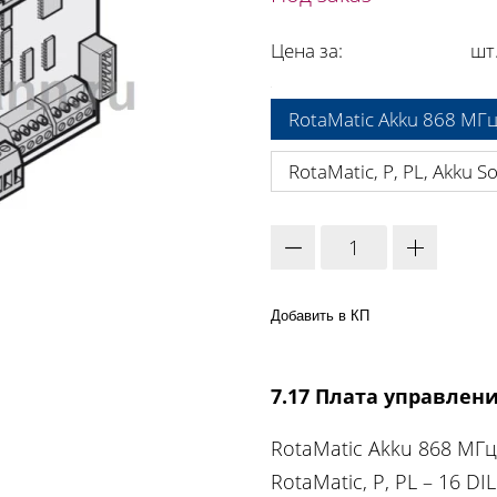
Цена за:
шт
A:
RotaMatic Akku 868 МГ
RotaMatic, P, PL, Akku S
Добавить в КП
7.17 Плата управлен
RotaMatic Akku 868 МГц
RotaMatic, P, PL – 16 D