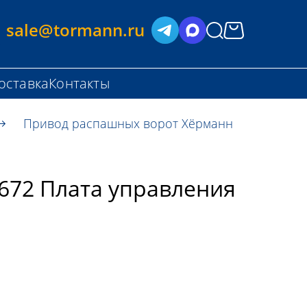
sale@tormann.ru
оставка
Контакты
Привод распашных ворот Хёрманн
672 Плата управления