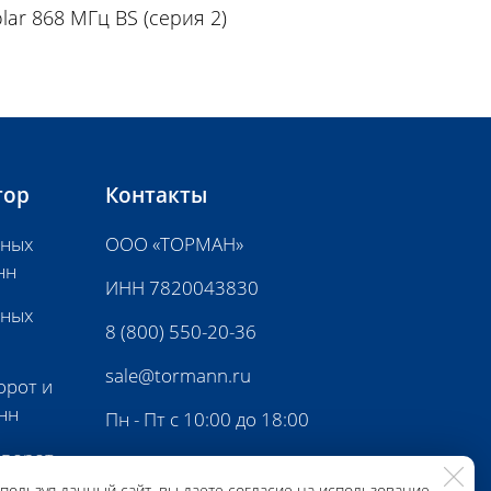
olar 868 МГц BS (серия 2)
тор
Контакты
нных
ООО «ТОРМАН»
нн
ИНН 7820043830
нных
8 (800) 550-20-36
sale@tormann.ru
орот и
нн
Пн - Пт с 10:00 до 18:00
 ворот
пользуя данный сайт, вы даете согласие на использование