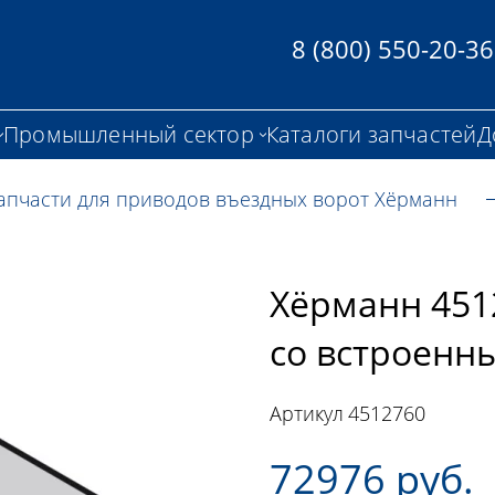
8 (800) 550-20-36
Промышленный сектор
Каталоги запчастей
Д
апчасти для приводов въездных ворот Хёрманн
Хёрманн 451
со встроенн
Артикул
4512760
72976 руб.