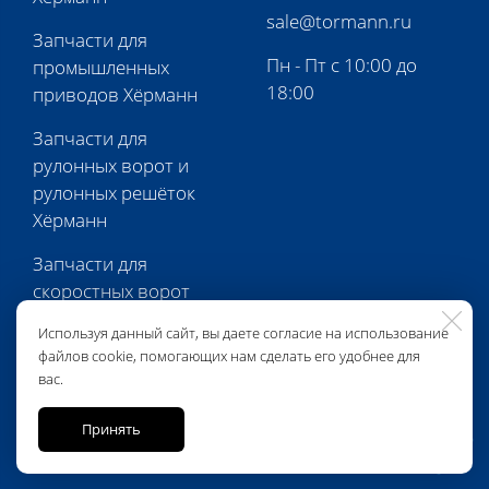
sale@tormann.ru
Запчасти для
Пн - Пт с 10:00 до
промышленных
18:00
приводов Хёрманн
Запчасти для
рулонных ворот и
рулонных решёток
Хёрманн
Запчасти для
скоростных ворот
Хёрманн
Используя данный сайт, вы даете согласие на использование
файлов cookie, помогающих нам сделать его удобнее для
Запчасти для
вас.
перегрузочной
техники Хёрманн
Принять