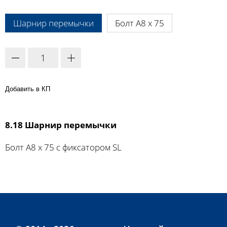
A:
Шарнир перемычки
Болт A8 х 75
Добавить в КП
8.18 Шарнир перемычки
Болт A8 х 75 с фиксатором SL