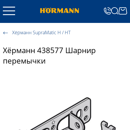
Хёрманн SupraMatic H / HT
Хёрманн 438577 Шарнир
перемычки