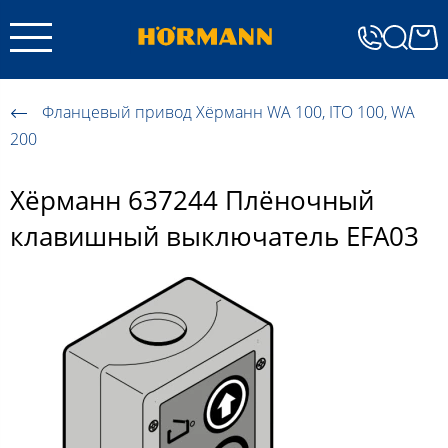
Фланцевый привод Хёрманн WA 100, ITO 100, WA
200
Хёрманн 637244 Плёночный
клавишный выключатель EFA03