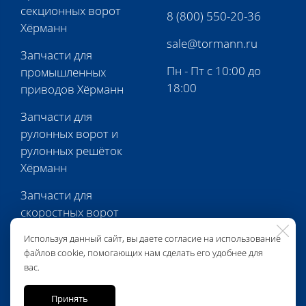
секционных ворот
8 (800) 550-20-36
Хёрманн
sale@tormann.ru
Запчасти для
Пн - Пт с 10:00 до
промышленных
18:00
приводов Хёрманн
Запчасти для
рулонных ворот и
рулонных решёток
Хёрманн
Запчасти для
скоростных ворот
Хёрманн
Используя данный сайт, вы даете согласие на использование
файлов cookie, помогающих нам сделать его удобнее для
Запчасти для
вас.
перегрузочной
техники Хёрманн
Принять