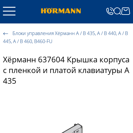
Блоки управления Хёрманн A / B 435, A / B 440, A / B
445, A / B 460, B460-FU
Хёрманн 637604 Крышка корпуса
с пленкой и платой клавиатуры A
435