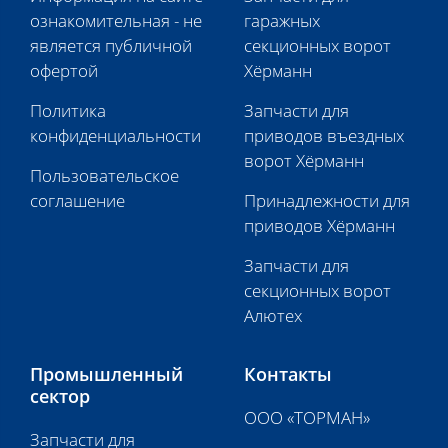
ознакомительная - не
гаражных
является публичной
секционных ворот
офертой
Хёрманн
Политика
Запчасти для
конфиденциальности
приводов въездных
ворот Хёрманн
Пользовательское
соглашение
Принадлежности для
приводов Хёрманн
Запчасти для
секционных ворот
Алютех
Промышленный
Контакты
сектор
ООО «ТОРМАН»
Запчасти для