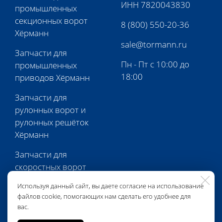
ИНН 7820043830
промышленных
секционных ворот
8 (800) 550-20-36
Хёрманн
sale@tormann.ru
Запчасти для
Пн - Пт с 10:00 до
промышленных
18:00
приводов Хёрманн
Запчасти для
рулонных ворот и
рулонных решёток
Хёрманн
Запчасти для
скоростных ворот
Хёрманн
Используя данный сайт, вы даете согласие на использование
файлов cookie, помогающих нам сделать его удобнее для
Запчасти для
вас.
перегрузочной