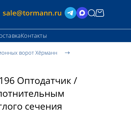
sale@tormann.ru
оставка
Контакты
ионных ворот Хёрманн
196 Оптодатчик /
плотнительным
глого сечения