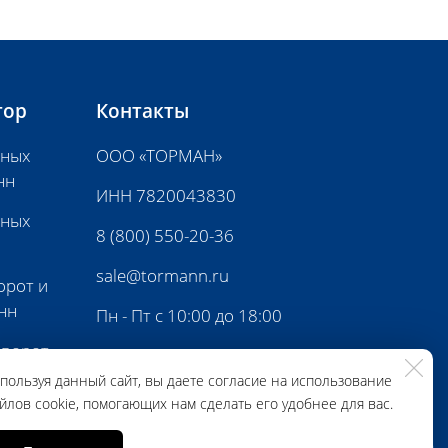
тор
Контакты
нных
ООО «ТОРМАН»
нн
ИНН 7820043830
нных
8 (800) 550-20-36
sale@tormann.ru
орот и
нн
Пн - Пт с 10:00 до 18:00
 ворот
пользуя данный сайт, вы даете согласие на использование
йлов cookie, помогающих нам сделать его удобнее для вас.
ной
Консультация специалиста