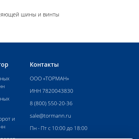
вляющей шины и винты
тор
Контакты
нных
ООО «ТОРМАН»
нн
ИНН 7820043830
нных
8 (800) 550-20-36
sale@tormann.ru
орот и
нн
Пн - Пт с 10:00 до 18:00
 ворот