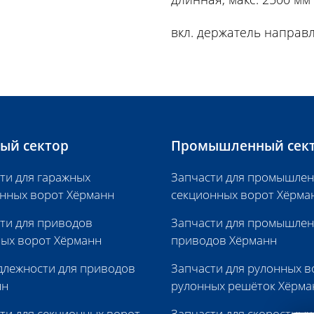
вкл. держатель напра
ый сектор
Промышленный сек
ти для гаражных
Запчасти для промышле
нных ворот Хёрманн
секционных ворот Хёрма
ти для приводов
Запчасти для промышле
ых ворот Хёрманн
приводов Хёрманн
лежности для приводов
Запчасти для рулонных в
нн
рулонных решёток Хёрма
ти для секционных ворот
Запчасти для скоростных