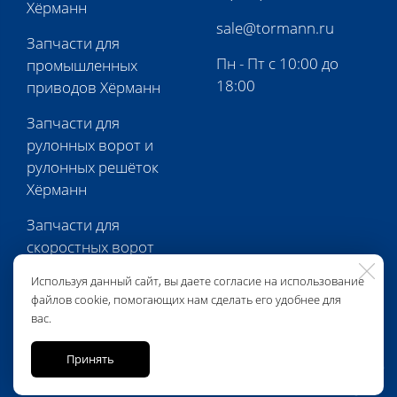
Хёрманн
sale@tormann.ru
Запчасти для
Пн - Пт с 10:00 до
промышленных
18:00
приводов Хёрманн
Запчасти для
рулонных ворот и
рулонных решёток
Хёрманн
Запчасти для
скоростных ворот
Хёрманн
Используя данный сайт, вы даете согласие на использование
файлов cookie, помогающих нам сделать его удобнее для
Запчасти для
вас.
перегрузочной
техники Хёрманн
Принять