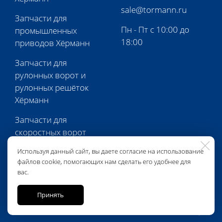
sale@tormann.ru
Запчасти для
Пн - Пт с 10:00 до
промышленных
18:00
приводов Хёрманн
Запчасти для
рулонных ворот и
рулонных решёток
Хёрманн
Запчасти для
скоростных ворот
Хёрманн
Используя данный сайт, вы даете согласие на использование
файлов cookie, помогающих нам сделать его удобнее для
Запчасти для
вас.
перегрузочной
техники Хёрманн
Принять