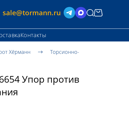
sale@tormann.ru
оставка
Контакты
рот Хёрманн
Торсионно-
6654 Упор против
ания