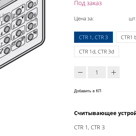
Под заказ
Цена за:
шт
A:
CTR 1, CTR 3
CTR1 b
CTR 1d, CTR 3d
Добавить в КП
Считывающее устро
CTR 1, CTR 3