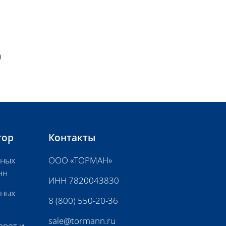
)
тор
Контакты
нных
ООО «ТОРМАН»
нн
ИНН 7820043830
нных
8 (800) 550-20-36
sale@tormann.ru
орот и