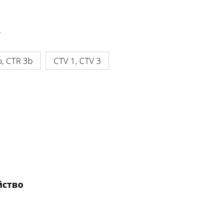
.
, CTR 3b
CTV 1, CTV 3
йство