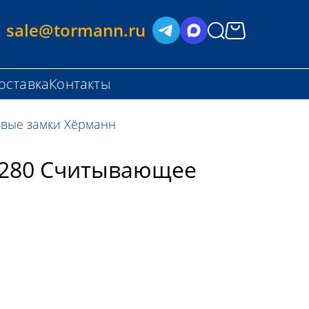
sale@tormann.ru
оставка
Контакты
вые замки Хёрманн
8280 Считывающее