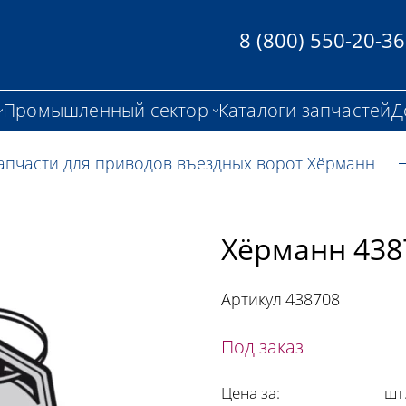
8 (800) 550-20-36
Промышленный сектор
Каталоги запчастей
Д
апчасти для приводов въездных ворот Хёрманн
Хёрманн 438
Артикул
438708
Под заказ
Цена за:
шт