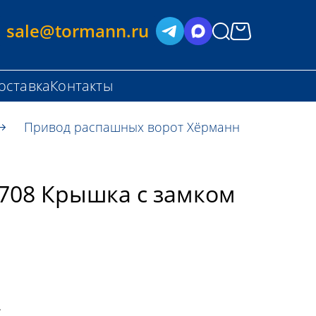
sale@tormann.ru
оставка
Контакты
Привод распашных ворот Хёрманн
708 Крышка с замком
.