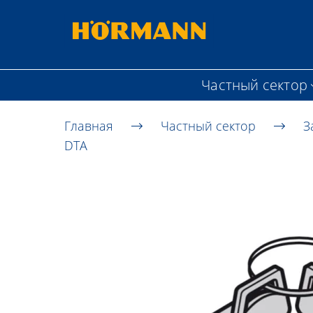
Частный сектор
Главная
Частный сектор
З
DTA