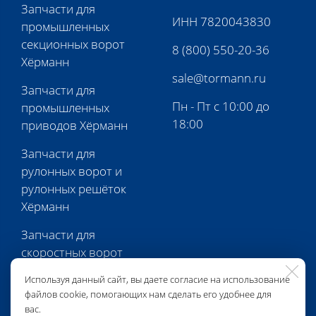
Запчасти для
ИНН 7820043830
промышленных
секционных ворот
8 (800) 550-20-36
Хёрманн
sale@tormann.ru
Запчасти для
Пн - Пт с 10:00 до
промышленных
18:00
приводов Хёрманн
Запчасти для
рулонных ворот и
рулонных решёток
Хёрманн
Запчасти для
скоростных ворот
Хёрманн
Используя данный сайт, вы даете согласие на использование
файлов cookie, помогающих нам сделать его удобнее для
Запчасти для
вас.
перегрузочной