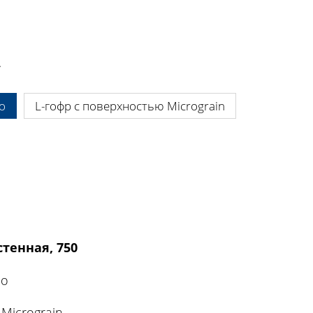
.
o
L-гофр с поверхностью Micrograin
тенная, 750
co
Micrograin