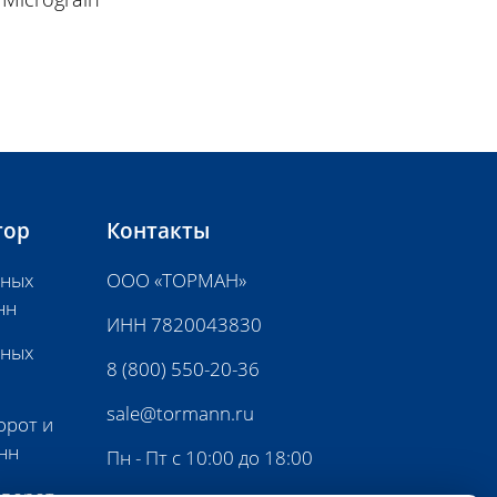
тор
Контакты
нных
ООО «ТОРМАН»
нн
ИНН 7820043830
нных
8 (800) 550-20-36
sale@tormann.ru
орот и
нн
Пн - Пт с 10:00 до 18:00
 ворот