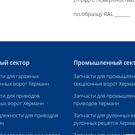
по образцу RAL _______
ый сектор
Промышленный сек
ти для гаражных
Запчасти для промышле
нных ворот Хёрманн
секционных ворот Хёрма
ти для приводов
Запчасти для промышле
ых ворот Хёрманн
приводов Хёрманн
лежности для приводов
Запчасти для рулонных в
нн
рулонных решёток Хёрма
ти для секционных ворот
Запчасти для скоростных