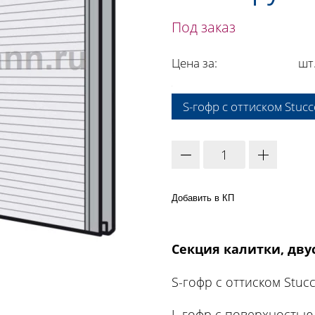
Под заказ
Цена за:
шт
A:
S-гофр с оттиском Stucc
Добавить в КП
Секция калитки, двус
S-гофр с оттиском Stuc
L-гофр с поверхностью 