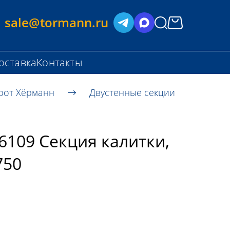
sale@tormann.ru
оставка
Контакты
рот Хёрманн
Двустенные секции
6109 Секция калитки,
750